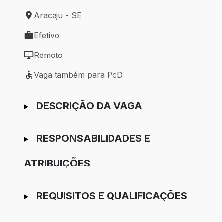
Aracaju - SE
Local de trabalho: Aracaju - SE
Efetivo
Tipo de vaga: Efetivo
Remoto
Modelo de trabalho: Remoto
Vaga também para PcD
Vaga também para PcD
Ir para candidatura
DESCRIÇÃO DA VAGA
RESPONSABILIDADES E
ATRIBUIÇÕES
REQUISITOS E QUALIFICAÇÕES