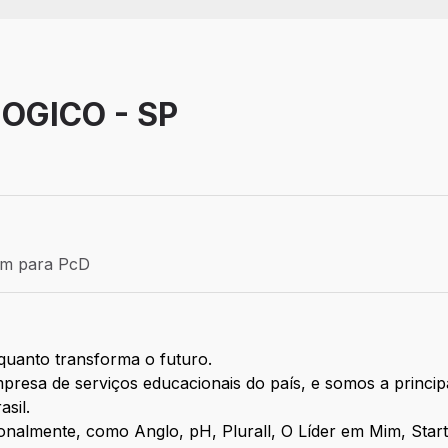
OGICO - SP
Efetivo
ém para PcD
para PcD
uanto transforma o futuro.
resa de serviços educacionais do país, e somos a principa
sil.
almente, como Anglo, pH, Plurall, O Líder em Mim, Start 