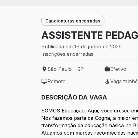
Candidaturas encerradas
ASSISTENTE PEDAG
Publicada em 16 de junho de 2026
Inscrições encerradas
São Paulo - SP
Efetivo
Local de trabalho: São Paulo - SP
Tipo de vaga: 
Remoto
Vaga tamb
Modelo de trabalho: Remoto
Vaga também 
DESCRIÇÃO DA VAGA
SOMOS Educação. Aqui, você cresce enq
Nós fazemos parte da Cogna, a maior emp
transformação da educação básica no Bra
Atuamos com marcas reconhecidas nacion