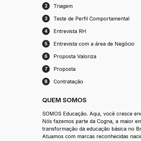
Triagem
2
Etapa 2: Triagem
Teste de Perfil Comportamental
3
Etapa 3: Teste de Perfil Comportamental
Entrevista RH
4
Etapa 4: Entrevista RH
Entrevista com a área de Negócio
5
Etapa 5: Entrevista com a área de Negóc
Proposta Valoriza
6
Etapa 6: Proposta Valoriza
Proposta
7
Etapa 7: Proposta
Contratação
8
Etapa 8: Contratação
QUEM SOMOS
SOMOS Educação. Aqui, você cresce enq
Nós fazemos parte da Cogna, a maior emp
transformação da educação básica no Bra
Atuamos com marcas reconhecidas nacion